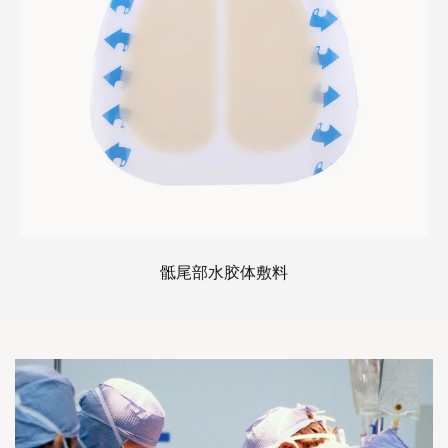
骶尾部水胶体敷料