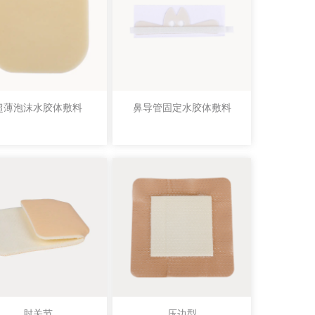
超薄泡沫水胶体敷料
鼻导管固定水胶体敷料
肘关节
压边型