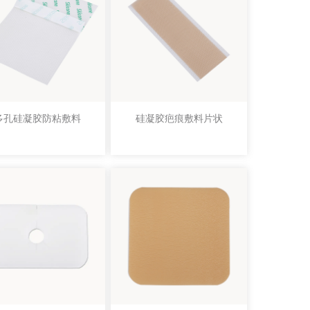
多孔硅凝胶防粘敷料
硅凝胶疤痕敷料片状