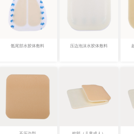
骶尾部水胶体敷料
压边泡沫水胶体敷料
不压边型
枕部（儿童成人）