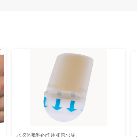
帮助伤口护理？
海藻酸盐敷料在骨科换药中