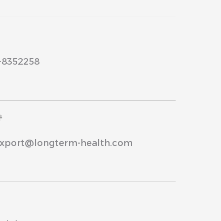
8352258
件
ort@longterm-health.com