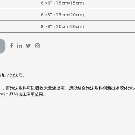
6''×6''（15cm×15cm）
6''×8''（15cm×20cm）
8''×8''（20cm×20cm）
增加了泡沫层。
，而泡沫敷料可以吸收大量渗出液，所以结合泡沫敷料创新出水胶体泡
敷料产品的临床应用范围。