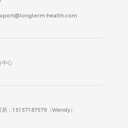
件
ort@longterm-health.com
务中心
：15157187579（Wendy）