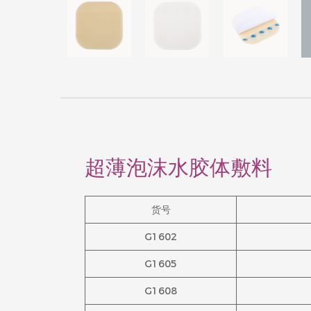
超薄泡沫水胶体敷料
货号
G1602
G1605
G1608