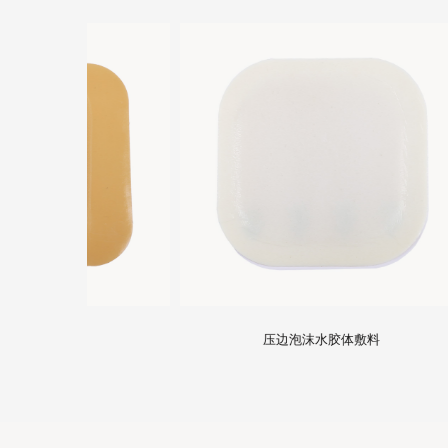
压边泡沫水胶体敷料