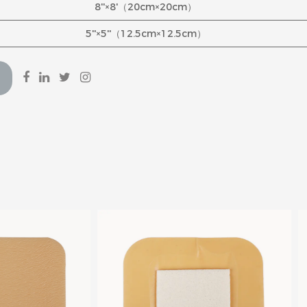
8''×8'（20cm×20cm）
5''×5''（12.5cm×12.5cm）