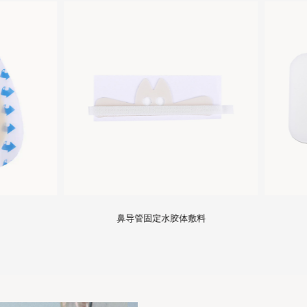
鼻导管固定水胶体敷料
气管插管专用