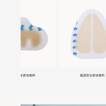
骶尾部水胶体敷料