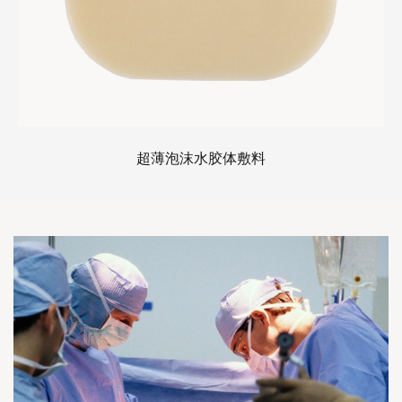
超薄泡沫水胶体敷料